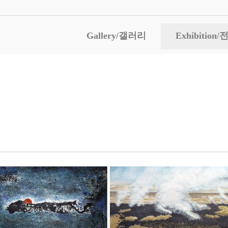
Gallery/갤러리
Exhibitio