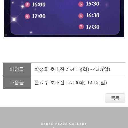
이전글
박성희 초대전 25.4.15(화) - 4.27(일)
다음글
문효주 초대전 12.10(화)-12.15(일)